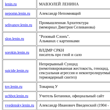
lenin.ru
МАВЗОЛЕЙ ЛЕНИНА
nepomn.lenin.ru
Александр Непомнящий
Промышленная Архитектура
selivanov.lenin.ru
(мемориал Дмитрия Селиванова)
"Розовый Слонъ".
slon.lenin.ru
Альманах с картинками
ВЛДМР СРКН
sorokin.lenin.ru
писатель про гной и сало
Непрерывный Суицид
(немотивированная жестокость, геноцид,
suicide.lenin.ru
сексуальная агрессия и неконтролируемы
термоядерный синтез)
tov.lenin.ru
Товарищ У
uchbot.lenin.ru
Учитель Ботаники, официальный сайт
vvedensky.lenin.ru
Александр Иванович Введенский (1904 - 