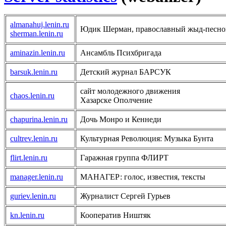
almanahuj.lenin.ru
Юдик Шерман, православный жыд-песно
sherman.lenin.ru
aminazin.lenin.ru
Ансамбль Психбригада
barsuk.lenin.ru
Детский журнал БАРСУК
сайт молодежного движения
chaos.lenin.ru
Хазарске Ополчение
chapurina.lenin.ru
Дочь Монро и Кеннеди
cultrev.lenin.ru
Культурная Революция: Музыка Бунта
flirt.lenin.ru
Гаражная группа ФЛИРТ
manager.lenin.ru
МАНАГЕР: голос, известия, тексты
guriev.lenin.ru
Журналист Сергей Гурьев
kn.lenin.ru
Кооператив Ништяк