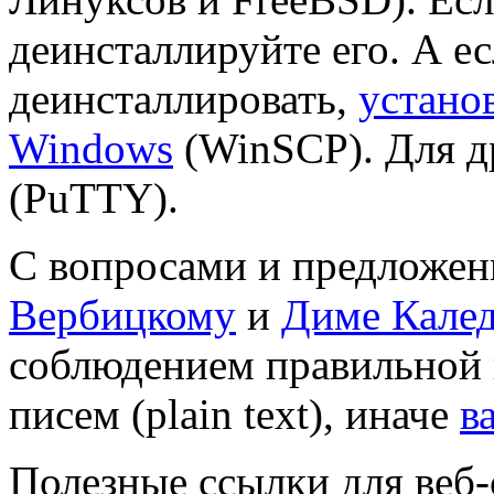
деинсталлируйте его. А е
деинсталлировать,
установ
Windows
(WinSCP). Для д
(PuTTY).
С вопросами и предложе
Вербицкому
и
Диме Кале
соблюдением правильной 
писем (plain text), иначе
в
Полезные ссылки для веб-